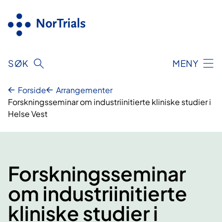
Hopp
til
innhold
SØK
MENY
Forside
Arrangementer
Forskningsseminar om industriinitierte kliniske studier i
Helse Vest
Forskningsseminar
om industriinitierte
kliniske studier i