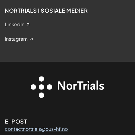
NORTRIALS I SOSIALE MEDIER
LinkedIn
Instagram
Kontaktinformasjon
E-POST
contactnortrials@ous-hf.no