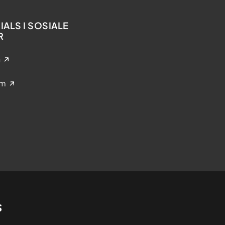
ALS I SOSIALE
R
n
am