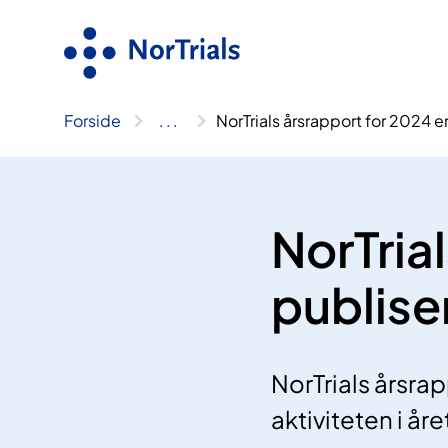
Hopp
til
innhold
Forside
..
.
NorTrials årsrapport for 2024 er
NorTria
publise
NorTrials årsra
aktiviteten i år