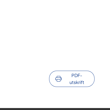
PDF-
utskrift