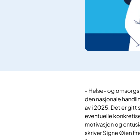
- Helse- og omsorgsd
den nasjonale handling
av i 2025. Det er git
eventuelle konkretiser
motivasjon og entusias
skriver Signe Øien Fre