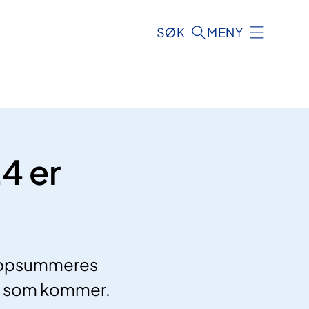
SØK
MENY
4 er
n oppsummeres
ret som kommer.