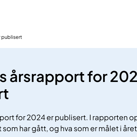
 publisert
ls årsrapport for 202
rt
pport for 2024 er publisert. I rapporte
et som har gått, og hva som er målet i å