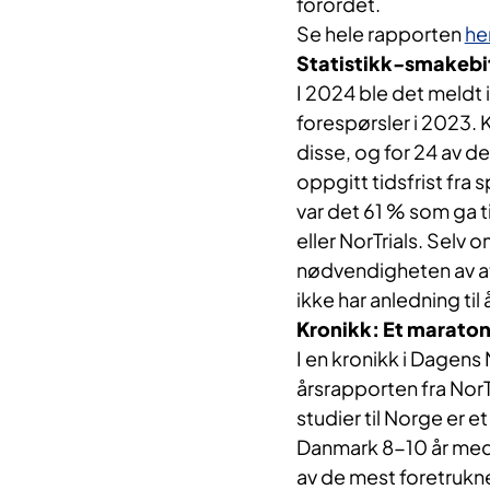
forordet.
Se hele rapporten
he
Statistikk-smakebi
I 2024 ble det meldt i
forespørsler i 2023.
disse, og for 24 av 
oppgitt tidsfrist fr
var det 61 % som ga ti
eller NorTrials. Selv
nødvendigheten av at
ikke har anledning ti
Kronikk: Et maraton,
I en kronikk i Dagens 
årsrapporten fra NorT
studier til Norge er e
Danmark 8-10 år med m
av de mest foretrukne 