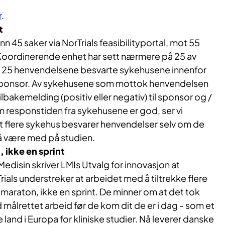
r
.
t
nn 45 saker via NorTrials feasibilityportal, mot 55
 Koordinerende enhet har sett nærmere på 25 av
de 25 henvendelsene besvarte sykehusene innenfor
a sponsor. Av sykehusene som mottok henvendelsen
lbakemelding (positiv eller negativ) til sponsor og /
 om responstiden fra sykehusene er god, ser vi
 flere sykehus besvarer henvendelser selv om de
l å være med på studien.
 ikke en sprint
Medisin skriver LMIs Utvalg for innovasjon at
rials understreker at arbeidet med å tiltrekke flere
t maraton, ikke en sprint. De minner om at det tok
ålrettet arbeid før de kom dit de er i dag - som et
land i Europa for kliniske studier. Nå leverer danske