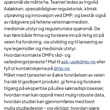
spørsmål de måtte ha. Teamet ledes av Ingvild
Aaløkken, spesialrådgiver regulatorisk, klinisk
utprøving og innovasjon ved DMP, og består også
av rådgivere på feltene veterinærmedisin,
medisinsk utstyr og regulatoriske spørsmål. De
kan føre både firma og forskere inn på riktig sti på
veien fra forskning, via utvikling og til lansering av
nye legemidler og medisinsk utstyr.
Hvordan kontakte DMPs råd- og
veiledningstjeneste? Mail til
ask-us@dmp.no
eller
fyll ut kontaktskjema på
dmp.no
Målet med tjenesten er å øke forståelsen av veien
fra idé til godkjent produkt, gi firma og forskere
tilgang på ekspertise på ulike søknadsprosesser,
hvordan man kan oppnå mest mulig robuste data,
hvordan studier kan gjennomføres med best
mulig studiedesign - og viktigst: hvordan gjøre