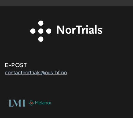
Kontaktinformasjon
E-POST
contactnortrials@ous-hf.no
Organisasjon