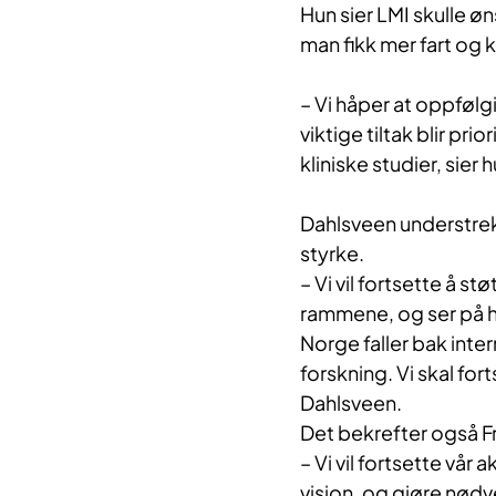
Hun sier LMI skulle ø
man fikk mer fart og k
– Vi håper at oppfølg
viktige tiltak blir pr
kliniske studier, sier h
Dahlsveen understrek
styrke.
– Vi vil fortsette å s
rammene, og ser på hvo
Norge faller bak inter
forskning. Vi skal for
Dahlsveen.
Det bekrefter også F
– Vi vil fortsette vå
visjon, og gjøre nødve