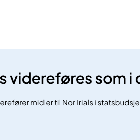
ls videreføres som i
refører midler til NorTrials i statsbudsje