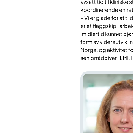
avsatt tid til kliniske 
koordinerende enhet
– Vi er glade for at ti
er et flaggskip i arbe
imidlertid kunnet gjø
form av videreutvikling
Norge, og aktivitet f
seniorrådgiver i LMI, 