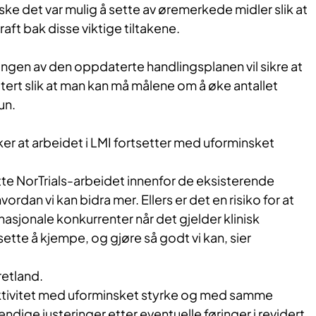
nske det var mulig å sette av øremerkede midler slik at
raft bak disse viktige tiltakene.
ingen av den oppdaterte handlingsplanen vil sikre at
ioritert slik at man kan må målene om å øke antallet
un.
er at arbeidet i LMI fortsetter med uforminsket
tøtte NorTrials-arbeidet innenfor de eksisterende
rdan vi kan bidra mer. Ellers er det en risiko for at
nasjonale konkurrenter når det gjelder klinisk
tsette å kjempe, og gjøre så godt vi kan, sier
retland.
r aktivitet med uforminsket styrke og med samme
ndige justeringer etter eventuelle føringer i revidert