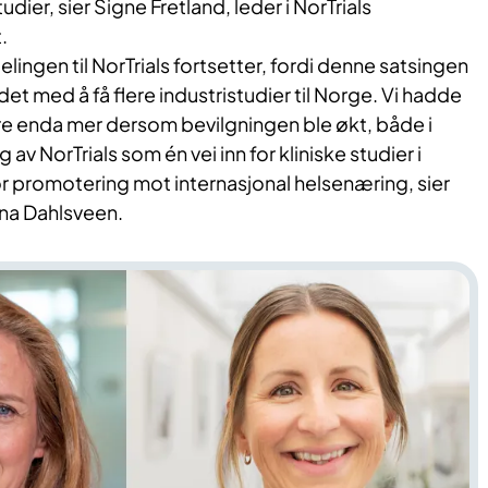
studier, sier Signe Fretland, leder i NorTrials
.
ldelingen til NorTrials fortsetter, fordi denne satsingen
idet med å få flere industristudier til Norge. Vi hadde
re enda mer dersom bevilgningen ble økt, både i
 av NorTrials som én vei inn for kliniske studier i
or promotering mot internasjonal helsenæring, sier
Ina Dahlsveen.