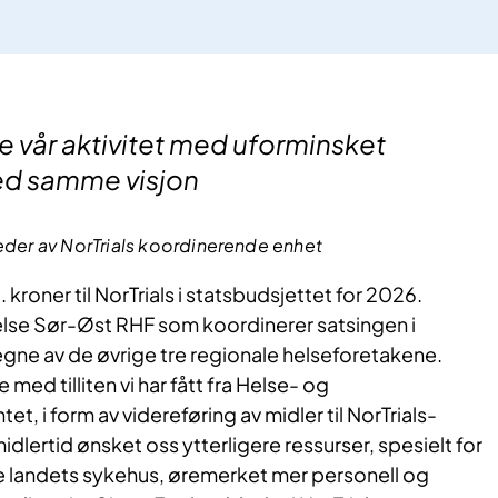
tte vår aktivitet med uforminsket
ed samme visjon
leder av NorTrials koordinerende enhet
. kroner til NorTrials i statsbudsjettet for 2026.
Helse Sør-Øst RHF som koordinerer satsingen i
ne av de øvrige tre regionale helseforetakene.
 med tilliten vi har fått fra Helse- og
 i form av videreføring av midler til NorTrials-
idlertid ønsket oss ytterligere ressurser, spesielt for
alle landets sykehus, øremerket mer personell og