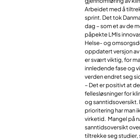
gjennomføring av klin
Arbeidet med å tiltrek
sprint. Det tok Danma
dag – som et av de mes
påpekte LMIs innova
Helse- og omsorgsde
oppdatert versjon av 
er svært viktig, for m
innledende fase og vi
verden endret seg si
– Det er positivt at 
fellesløsninger for kl
og sanntidsoversikt. P
prioritering har man 
virketid. Mangel på 
sanntidsoversikt over 
tiltrekke seg studier,