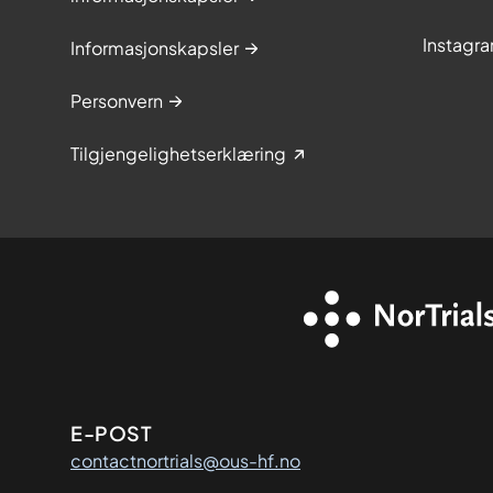
Instagr
Informasjonskapsler
Personvern
Tilgjengelighetserklæring
Kontaktinformasjon
E-POST
contactnortrials@ous-hf.no