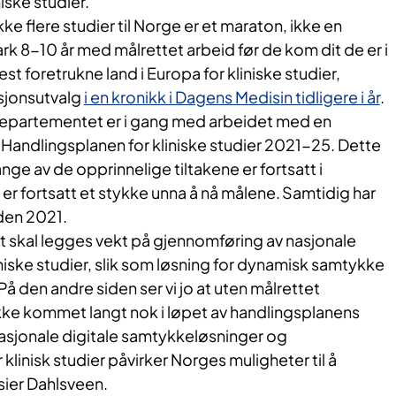
iske studier.
ke flere studier til Norge er et maraton, ikke en
rk 8-10 år med målrettet arbeid før de kom dit de er i
t foretrukne land i Europa for kliniske studier,
sjonsutvalg
i en kronikk i Dagens Medisin tidligere i år
.
partementet er i gang med arbeidet med en
Handlingsplanen for kliniske studier 2021-25. Dette
ange av de opprinnelige tiltakene er fortsatt i
 er fortsatt et stykke unna å nå målene. Samtidig har
den 2021.
det skal legges vekt på gjennomføring av nasjonale
iniske studier, slik som løsning for dynamisk samtykke
å den andre siden ser vi jo at uten målrettet
ikke kommet langt nok i løpet av handlingsplanens
nasjonale digitale samtykkeløsninger og
klinisk studier påvirker Norges muligheter til å
 sier Dahlsveen.