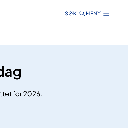
SØK
MENY
 dag
ttet for 2026.