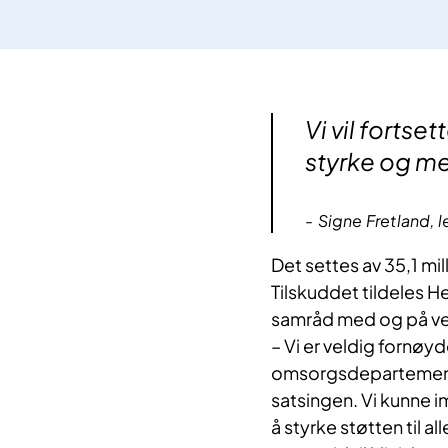
Vi vil fortse
styrke og m
Signe Fretland, 
Det settes av 35,1 mill
Tilskuddet tildeles 
samråd med og på veg
– Vi er veldig fornøyde
omsorgsdepartementet,
satsingen. Vi kunne im
å styrke støtten til 