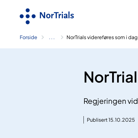
Hopp
til
innhold
Forside
..
.
NorTrials videreføres som i dag
NorTria
Regjeringen vide
Publisert 15.10.2025