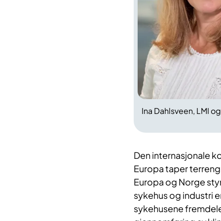
Ina Dahlsveen, LMI og
Den internasjonale ko
Europa taper terreng i
Europa og Norge styrk
sykehus og industri er
sykehusene fremdele