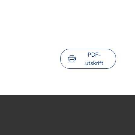
PDF-
utskrift