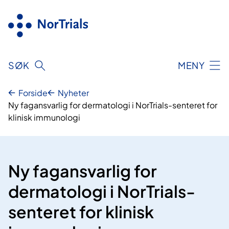
Hopp
til
innhold
SØK
MENY
Forside
Nyheter
Ny fagansvarlig for dermatologi i NorTrials-senteret for
klinisk immunologi
Ny fagansvarlig for
dermatologi i NorTrials-
senteret for klinisk