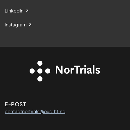
LinkedIn
Instagram
Kontaktinformasjon
E-POST
contactnortrials@ous-hf.no