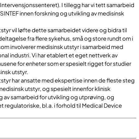
ntervensjonssenteret). I tillegg har vi tett samarbeid
SINTEF innen forskning og utvikling av medisinsk
styr vil løfte dette samarbeidet videre og bidra til
eltagelse fra flere sykehus, små og store rundt om i
r som involverer medisinsk utstyr i samarbeid med
nal industri. Vi har etablert et eget nettverk av
sene for enheter som er spesielt rigget for studier
nsk utstyr.
tstyr har ansatte med ekspertise innen de fleste steg
 medisinsk utstyr, og spesielt innenfor klinisk
ng av samarbeid for utvikling og utprøving, og
regulatoriske, bl.a. i forhold til Medical Device