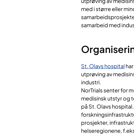
utprøving av medisins
med i større eller min
samarbeidsprosjekter 
samarbeid med indus
Organiseri
St. Olavs hospital
har
utprøving av medisin
industri.
NorTrials senter for m
medisinsk utstyr og t
på St. Olavs hospital
forskningsinfrastruk
prosjekter, infrastru
helseregionene, f.eks