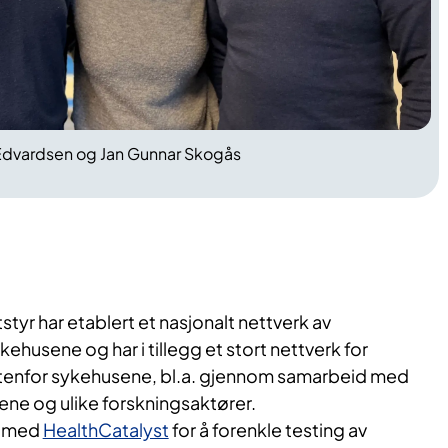
Edvardsen og Jan Gunnar Skogås
styr har etablert et nasjonalt nettverk av
ykehusene og har i tillegg et stort nettverk for
utenfor sykehusene, bl.a. gjennom samarbeid med
ne og ulike forskningsaktører.
. med
HealthCatalyst
for å forenkle testing av