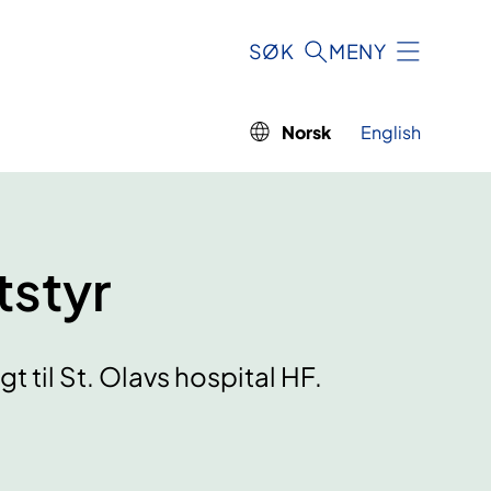
SØK
MENY
Norsk
English
tstyr
t til St. Olavs hospital HF.