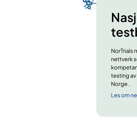
Nasj
test
NorTrials 
nettverk 
kompetans
testing av
Norge .
Les om ne