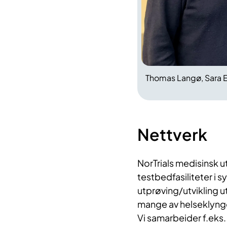
Thomas Langø, Sara 
Nettverk
NorTrials medisinsk ut
testbedfasiliteter i s
utprøving/utvikling 
mange av helseklynge
Vi samarbeider f.eks