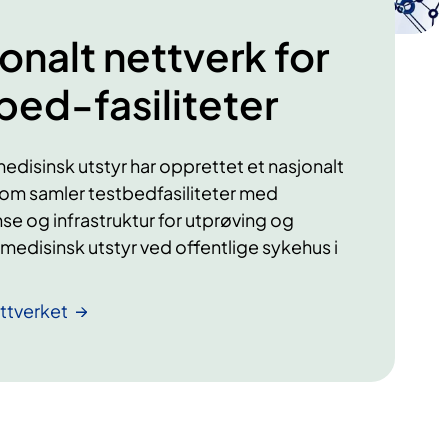
onalt nettverk for
bed-fasiliteter
medisinsk utstyr har opprettet et nasjonalt
som samler testbedfasiliteter med
e og infrastruktur for utprøving og
 medisinsk utstyr ved offentlige sykehus i
ttverket