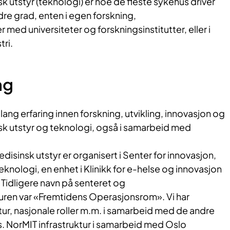
k utstyr (teknologi) er noe de fleste sykehus driver
dre grad, enten i egen forskning,
med universiteter og forskningsinstitutter, eller i
tri.
ng
 lang erfaring innen forskning, utvikling, innovasjon og
sk utstyr og teknologi, også i samarbeid med
edisinsk utstyr er organisert i Senter for innovasjon,
eknologi, en enhet i Klinikk for e-helse og innovasjon
. Tidligere navn på senteret og
turen var «Fremtidens Operasjonsrom». Vi har
ktur, nasjonale roller m.m. i samarbeid med de andre
. NorMIT infrastruktur i samarbeid med Oslo