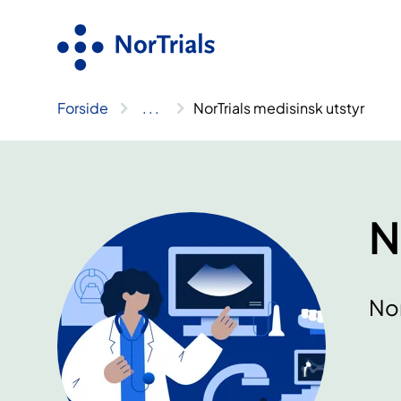
Hopp
til
innhold
Forside
..
.
NorTrials medisinsk utstyr
N
Nor