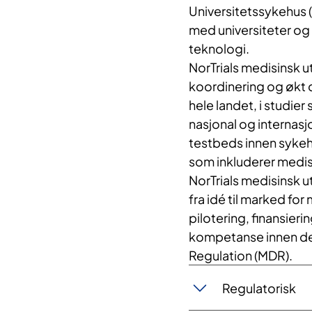
Universitetssykehus (I
med universiteter og 
teknologi.
NorTrials medisinsk ut
koordinering og økt d
hele landet, i studie
nasjonal og internasjo
testbeds innen sykehu
som inkluderer medisi
NorTrials medisinsk u
fra idé til marked for
pilotering, finansieri
kompetanse innen det 
Regulation (MDR).
Regulatorisk