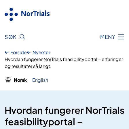
Hopp
til
innhold
SØK
MENY
Forside
Nyheter
Hvordan fungerer NorTrials feasibilityportal – erfaringer
og resultater så langt
Norsk
English
Hvordan fungerer NorTrials
feasibilityportal –