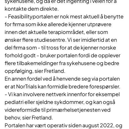
sykehusene, og da er det ingenting i veien for å
kontakte dem direkte.
- Feasibilityportalen er nok mest aktuell å benytte
for firma som ikke allerede kjenner utprøvere
innen det aktuelle terapiområdet, eller som
ønsker flere studiesentre. Vi ser imidlertid at en
del firma som - til tross for at de kjenner norske
forhold godt - bruker portalen fordi de opplever
flere tilbakemeldinger fra sykehusene og bedre
oppfølging, sier Fretland.
En annen fordel ved å henvende seg via portalen
er at NorTrials kan formidle bredere forespørsler.
- Vi kan involvere nettverk innenfor for eksempel
pediatri eller sjeldne sykdommer, og kan også
videreformidle til primærhelsetjenesten ved
behov, sier Fretland.
Portalen har vært operativ siden august 2022, og