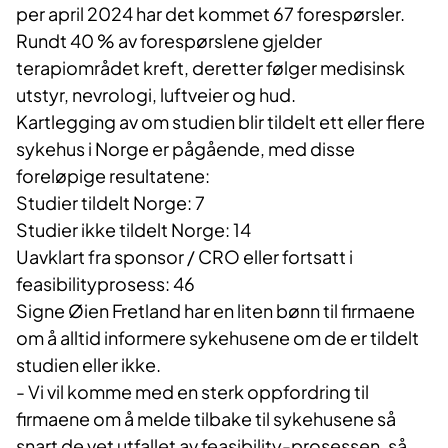
per april 2024 har det kommet 67 forespørsler.
Rundt 40 % av forespørslene gjelder
terapiområdet kreft, deretter følger medisinsk
utstyr, nevrologi, luftveier og hud.
Kartlegging av om studien blir tildelt ett eller flere
sykehus i Norge er pågående, med disse
foreløpige resultatene:
Studier tildelt Norge: 7
Studier ikke tildelt Norge: 14
Uavklart fra sponsor / CRO eller fortsatt i
feasibilityprosess: 46
Signe Øien Fretland har en liten bønn til firmaene
om å alltid informere sykehusene om de er tildelt
studien eller ikke.
- Vi vil komme med en sterk oppfordring til
firmaene om å melde tilbake til sykehusene så
snart de vet utfallet av feasibility-prosessen, så