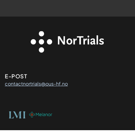
Kontaktinformasjon
E-POST
contactnortrials@ous-hf.no
Organisasjon