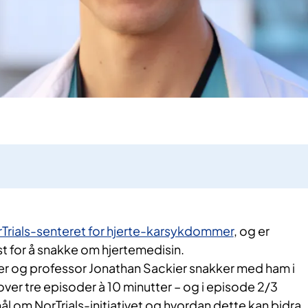
Trials-senteret for hjerte-karsykdommer
, og er
ast for å snakke om hjertemedisin.
 og professor Jonathan Sackier snakker med ham i
 over tre episoder à 10 minutter – og i episode 2/3
mål om NorTrials-initiativet og hvordan dette kan bidra