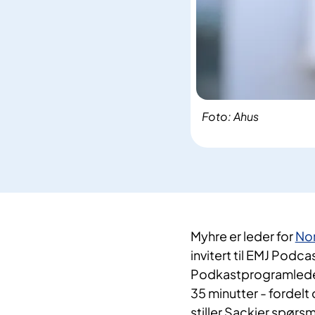
Foto: Ahus
Myhre er leder for
Nor
invitert til EMJ Podc
Podkastprogramleder
35 minutter - fordelt
stiller Sackier spørs