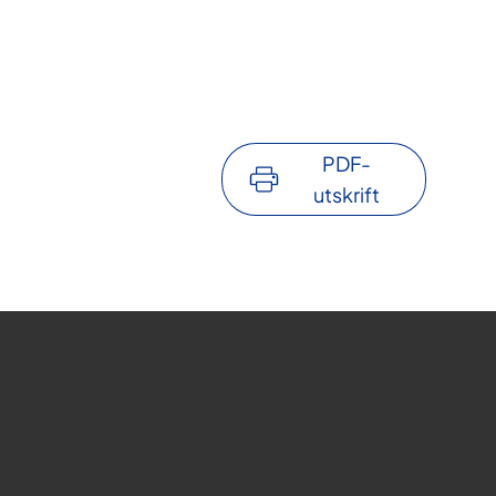
PDF-
utskrift