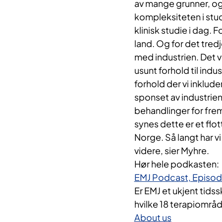
av mange grunner, og j
kompleksiteten i stud
klinisk studie i dag. 
land. Og for det tred
med industrien. Det v
usunt forhold til indus
forhold der vi inklude
sponset av industrien
behandlinger for fre
synes dette er et flott
Norge. Så langt har vi
videre, sier Myhre.
Hør hele podkasten:
EMJ Podcast, Episode 
Er EMJ et ukjent tids
hvilke 18 terapiområ
About us