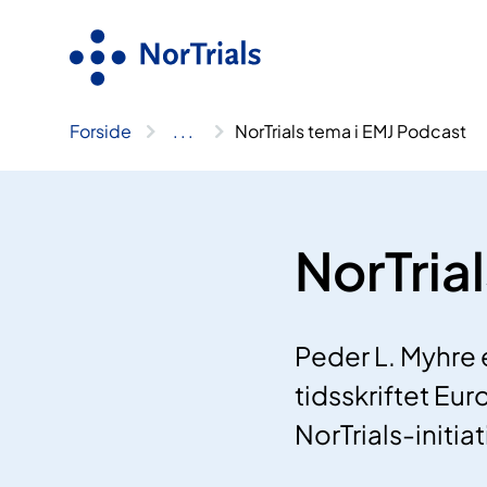
Hopp
til
innhold
Forside
..
.
NorTrials tema i EMJ Podcast
NorTria
Peder L. Myhre 
tidsskriftet Eur
NorTrials-initiat