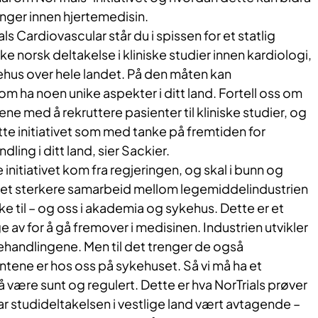
inger innen hjertemedisin.
ls Cardiovascular står du i spissen for et statlig
 øke norsk deltakelse i kliniske studier innen kardiologi,
hus over hele landet. På den måten kan
 ha noen unike aspekter i ditt land. Fortell oss om
ne med å rekruttere pasienter til kliniske studier, og
te initiativet som med tanke på fremtiden for
ing i ditt land, sier Sackier.
e initiativet kom fra regjeringen, og skal i bunn og
et sterkere samarbeid mellom legemiddelindustrien
ke til – og oss i akademia og sykehus. Dette er et
e av for å gå fremover i medisinen. Industrien utvikler
ehandlingene. Men til det trenger de også
tene er hos oss på sykehuset. Så vi må ha et
være sunt og regulert. Dette er hva NorTrials prøver
har studideltakelsen i vestlige land vært avtagende –