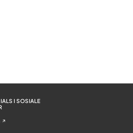
ALS I SOSIALE
R
n