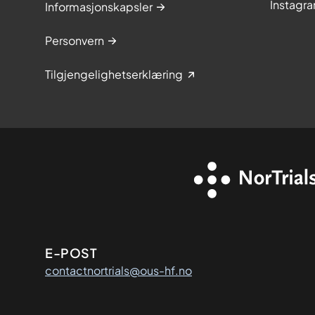
Instagr
Informasjonskapsler
Personvern
Tilgjengelighetserklæring
Kontaktinformasjon
E-POST
contactnortrials@ous-hf.no