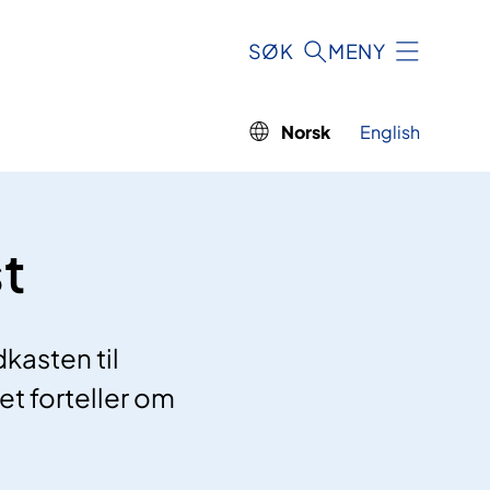
SØK
MENY
Norsk
English
t
kasten til
et forteller om