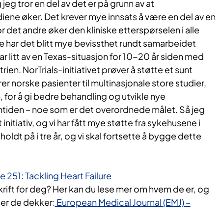
eg tror en del av det er på grunn av at
iene øker. Det krever mye innsats å være en del av en
For det andre øker den kliniske etterspørselen i alle
je har det blitt mye bevissthet rundt samarbeidet
ar litt av en Texas-situasjon for 10-20 år siden med
trien. NorTrials-initiativet prøver å støtte et sunt
rer norske pasienter til multinasjonale store studier,
, for å gi bedre behandling og utvikle nye
mtiden – noe som er det overordnede målet. Så jeg
 initiativ, og vi har fått mye støtte fra sykehusene i
 holdt på i tre år, og vi skal fortsette å bygge dette
251: Tackling Heart Failure
skrift for deg? Her kan du lese mer om hvem de er, og
der de dekker:
European Medical Journal (EMJ) –