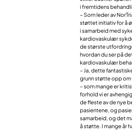
i fremtidens behandl
– Som leder av NorTria
støttet initiativ for å
i samarbeid med syke
kardiovaskulær sykdom
de største utfordringe
hvordan du ser på det
kardiovaskulær behandl
– Ja, dette fantastisk
grunn støtte opp om 
– som mange er kritis
forhold vi er avhengig
de fleste av de nye b
pasientene, og pasien
samarbeid, og det må 
å støtte. I mange år 