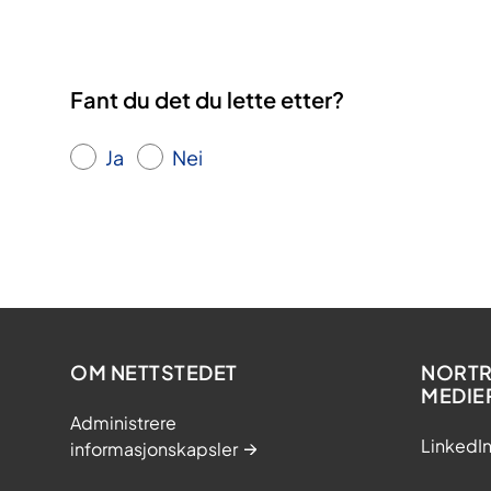
Fant du det du lette etter?
Ja
Nei
OM NETTSTEDET
NORTRI
MEDIE
Administrere
LinkedI
informasjonskapsler