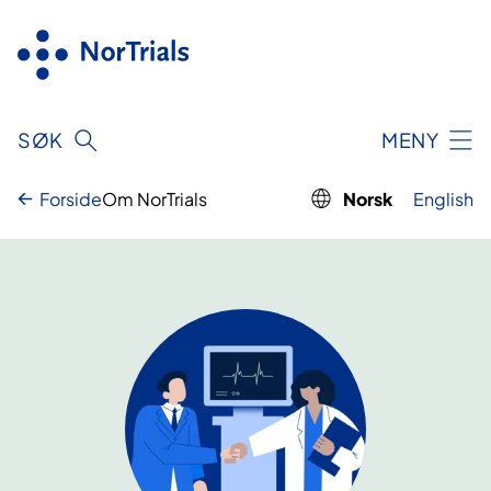
Hopp
til
innhold
SØK
MENY
Forside
Om NorTrials
Norsk
English